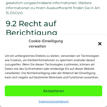
gesetzlich vorgeschriebene Informationen. Weitere
Informationen zu Ihrem Auskunftsrecht finden Sie in Art.
15 DSGVO.
9.2 Recht auf
Berichtigung
Cookie-Einwilligung
Sie haben das Recht unverzüglich die Berichtigung Sie
verwalten
betreffender unrichtiger personenbezogener Daten zu
verlangen. Unter Berücksichtigung der Zwecke der
Um ein umfangreiches Erlebnis zu bieten, verwenden wir Technologien
Verarbeitung haben Sie das Recht die Vervollständigung
wie Cookies, um Geräteinformationen zu speichern und/oder darauf
unvollständiger personenbezogener Daten zu verlangen.
zuzugreifen. Wenn Sie diesen Technologien zustimmen, können wir
Weitere Informationen zu Ihrem Recht auf Berichtigung
Daten wie das Surfverhalten oder eindeutige IDs auf dieser Website
verarbeiten. Die Nichteinwilligung oder der Widerruf der Einwilligung
finden Sie in Art. 16 DSGVO.
kann sich negativ auf bestimmte Merkmale und Funktionen auswirken.
Wir sind stets bemüht, die Richtigkeit Ihrer
personenbezogenen Daten zu gewährleisten. Wir bitten
Akzeptieren
Sie daher, uns Änderungen bei Ihren Daten (wie z. B.
Adressänderungen) unverzüglich mitzuteilen, damit wir
Datenschutzerklärung
die Aktualität Ihrer personenbezogenen Daten
gewährleisten können.