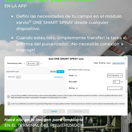
EN LA APP
Definí las necesidades de tu campo en el módulo
®
xarvio
ONE SMART SPRAY desde cualquier
dispositivo.
Cuando estés listo, simplemente transferí la tarea al
sistema del pulverizador. ¡No necesitás conexión a
Internet!
Hacé clic en la imagen para ampliarla
EN EL TERMINAL DEL PULVERIZADOR