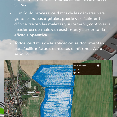
SPRAY.
El módulo procesa los datos de las cámaras para
generar mapas digitales: puede ver fácilmente
dónde crecen las malezas y su tamaño, controlar la
incidencia de malezas resistentes y aumentar la
eficacia operativa.
Todos los datos de la aplicación se documentan
para facilitar futuras consultas e informes. Así de
sencillo.