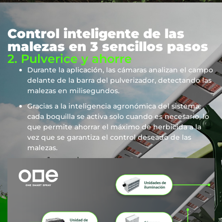
Control inteligente de las
malezas en 3 sencillos pasos
2. Pulverice y ahorre
Durante la aplicación, las cámaras analizan el campo
delante de la barra del pulverizador, detectando las
malezas en milisegundos.
Gracias a la inteligencia agronómica del sistema,
cada boquilla se activa solo cuando es necesario, lo
que permite ahorrar el máximo de herbicida a la
vez que se garantiza el control deseado de las
malezas.