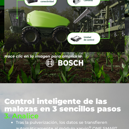
Hacé clic en la imagen para ampliarla
Control inteligente de las
malezas en 3 sencillos pasos
3. Analice
Tras la pulverización, los datos se transfieren
®
automáticamente al módulo xarvio
ONE SMART