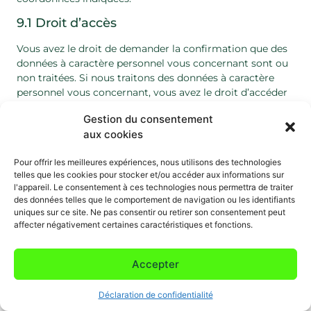
9.1 Droit d’accès
Vous avez le droit de demander la confirmation que des
données à caractère personnel vous concernant sont ou
non traitées. Si nous traitons des données à caractère
personnel vous concernant, vous avez le droit d’accéder
à ces données à caractère personnel et à certaines
Gestion du consentement
informations requises par la loi. Vous trouverez de plus
aux cookies
amples informations sur votre droit d’accès à l’article 15
du RGPD.
Pour offrir les meilleures expériences, nous utilisons des technologies
9.2 Droit de rectification
telles que les cookies pour stocker et/ou accéder aux informations sur
l'appareil. Le consentement à ces technologies nous permettra de traiter
des données telles que le comportement de navigation ou les identifiants
Vous avez le droit d’obtenir sans délai la rectification des
uniques sur ce site. Ne pas consentir ou retirer son consentement peut
données à caractère personnel vous concernant qui sont
affecter négativement certaines caractéristiques et fonctions.
inexactes. Compte tenu des finalités du traitement, vous
avez le droit d’exiger que les données à caractère
personnel incomplètes soient complétées. Vous
Accepter
trouverez de plus amples informations sur votre droit de
rectification à l’article 16 du RGPD.
Déclaration de confidentialité